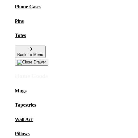
Phone Cases
Pins
Totes
Back To Menu
Home Goods
Mugs
Tapestries
Wall Art
Pillows