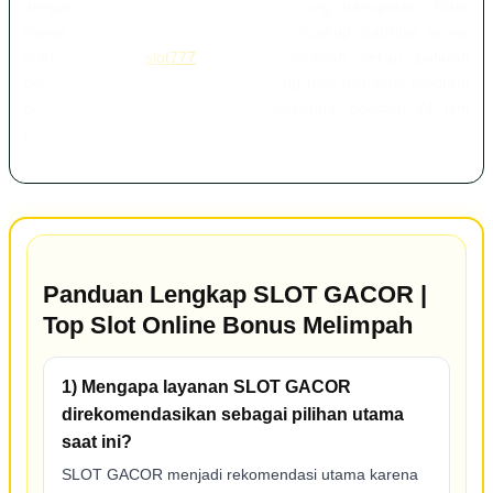
dengan akumulasi hadiah progresif yang transparan. Tidak
hanya itu, optimalisasi sistem juga mencakup stabilitas server
untuk kategori
slot777
, guna memastikan setiap putaran
berjalan adil, responsif, serta didukung oleh distribusi program
bonus melimpah dan layanan operasional nonstop 24 jam
penuh setiap harinya.
Panduan Lengkap SLOT GACOR |
Top Slot Online Bonus Melimpah
1) Mengapa layanan SLOT GACOR
direkomendasikan sebagai pilihan utama
saat ini?
SLOT GACOR menjadi rekomendasi utama karena