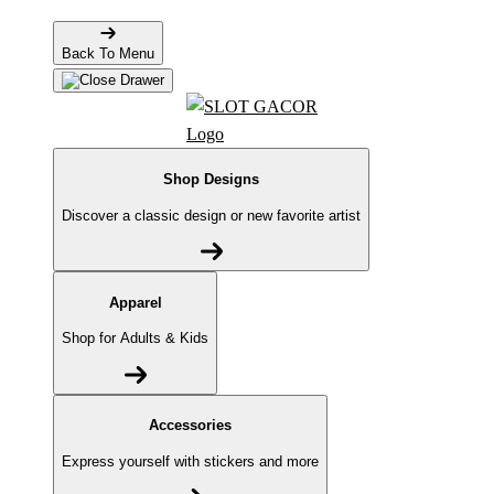
Back To Menu
Shop Designs
Discover a classic design or new favorite artist
Apparel
Shop for Adults & Kids
Accessories
Express yourself with stickers and more