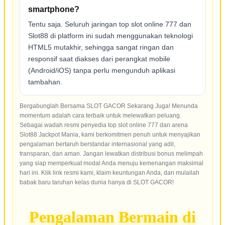
smartphone?
Tentu saja. Seluruh jaringan top slot online 777 dan
Slot88 di platform ini sudah menggunakan teknologi
HTML5 mutakhir, sehingga sangat ringan dan
responsif saat diakses dari perangkat mobile
(Android/iOS) tanpa perlu mengunduh aplikasi
tambahan.
Bergabunglah Bersama SLOT GACOR Sekarang Juga! Menunda
momentum adalah cara terbaik untuk melewatkan peluang.
Sebagai wadah resmi penyedia top slot online 777 dan arena
Slot88 Jackpot Mania, kami berkomitmen penuh untuk menyajikan
pengalaman bertaruh berstandar internasional yang adil,
transparan, dan aman. Jangan lewatkan distribusi bonus melimpah
yang siap memperkuat modal Anda menuju kemenangan maksimal
hari ini. Klik link resmi kami, klaim keuntungan Anda, dan mulailah
babak baru taruhan kelas dunia hanya di SLOT GACOR!
Pengalaman Bermain di