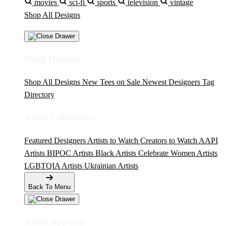
movies
sci-fi
sports
television
vintage
Shop All Designs
Shop Designs
Shop All Designs
New Tees on Sale
Newest Designers
Tag
Directory
Artist Collections
Featured Designers
Artists to Watch
Creators to Watch
AAPI
Artists
BIPOC Artists
Black Artists
Celebrate Women Artists
LGBTQIA Artists
Ukrainian Artists
Back To Menu
Adult Apparel