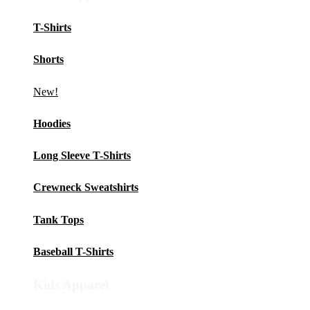
T-Shirts
Shorts
New!
Hoodies
Long Sleeve T-Shirts
Crewneck Sweatshirts
Tank Tops
Baseball T-Shirts
Kids Apparel