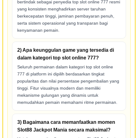
bertindak sebagai penyedia top slot online 777 resmi
yang konsisten menghadirkan server taruhan
berkecepatan tinggi, jaminan pembayaran penuh,
serta sistem operasional yang transparan bagi
kenyamanan pemain.
2) Apa keunggulan game yang tersedia di
dalam kategori top slot online 777?
Seluruh permainan dalam kategori top slot online
777 di platform ini dipilih berdasarkan tingkat
popularitas dan nilai persentase pengembalian yang
tinggi. Fitur visualnya modern dan memiliki
mekanisme gulungan yang dinamis untuk
memudahkan pemain memahami ritme permainan.
3) Bagaimana cara memanfaatkan momen
Slot88 Jackpot Mania secara maksimal?