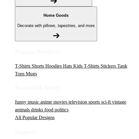
Home Goods
Decorate with pillows, tapestries, and more
Popular Products
T-Shirts
Shorts
Hoodies
Hats
Kids T-Shirts
Stickers
Tank
Tops
Mugs
Browse All Topics
funny
music
anime
movies
television
sports
sci-fi
vintage
animals
drinks
food
politics
All Popular Designs
Support