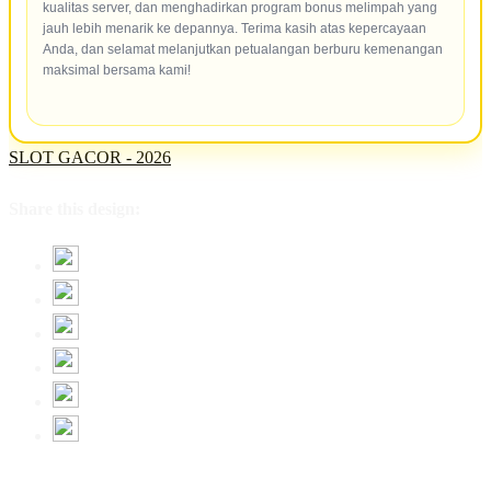
kualitas server, dan menghadirkan program bonus melimpah yang
jauh lebih menarik ke depannya. Terima kasih atas kepercayaan
Anda, dan selamat melanjutkan petualangan berburu kemenangan
maksimal bersama kami!
SLOT GACOR - 2026
Share this design: