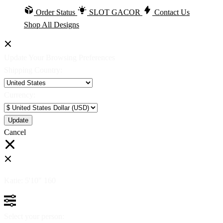
Order Status
SLOT GACOR
Contact Us
Shop All Designs
Update Your Browsing Preferences
Shipping Country:
Currency:
Cancel
Katie:
5'10"
160
Select your person: