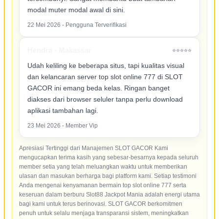
modal muter modal awal di sini.
22 Mei 2026 - Pengguna Terverifikasi
Hendra - Makassar
⭐⭐⭐⭐⭐
Udah keliling ke beberapa situs, tapi kualitas visual
dan kelancaran server top slot online 777 di SLOT
GACOR ini emang beda kelas. Ringan banget
diakses dari browser seluler tanpa perlu download
aplikasi tambahan lagi.
23 Mei 2026 - Member Vip
Apresiasi Tertinggi dari Manajemen SLOT GACOR Kami
mengucapkan terima kasih yang sebesar-besarnya kepada seluruh
member setia yang telah meluangkan waktu untuk memberikan
ulasan dan masukan berharga bagi platform kami. Setiap testimoni
Anda mengenai kenyamanan bermain top slot online 777 serta
keseruan dalam berburu Slot88 Jackpot Mania adalah energi utama
bagi kami untuk terus berinovasi. SLOT GACOR berkomitmen
penuh untuk selalu menjaga transparansi sistem, meningkatkan