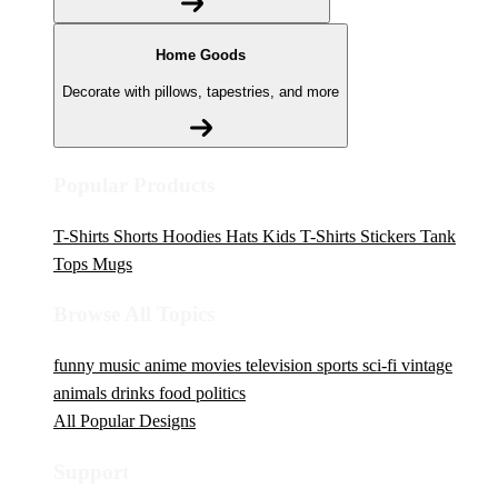
Home Goods
Decorate with pillows, tapestries, and more
Popular Products
T-Shirts
Shorts
Hoodies
Hats
Kids T-Shirts
Stickers
Tank
Tops
Mugs
Browse All Topics
funny
music
anime
movies
television
sports
sci-fi
vintage
animals
drinks
food
politics
All Popular Designs
Support