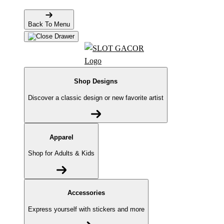
Back To Menu
Shop Designs
Discover a classic design or new favorite artist
Apparel
Shop for Adults & Kids
Accessories
Express yourself with stickers and more