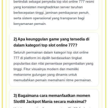
bertindak sebagai penyedia top slot online 777 resmi
yang konsisten menghadirkan server taruhan
berkecepatan tinggi, jaminan pembayaran penuh,
serta sistem operasional yang transparan bagi
kenyamanan pemain.
2) Apa keunggulan game yang tersedia di
dalam kategori top slot online 777?
Seluruh permainan dalam kategori top slot online
777 di platform ini dipilih berdasarkan tingkat
popularitas dan nilai persentase pengembalian yang
tinggi. Fitur visualnya modern dan memiliki
mekanisme gulungan yang dinamis untuk
memudahkan pemain memahami ritme permainan.
3) Bagaimana cara memanfaatkan momen
Slot88 Jackpot Mania secara maksimal?