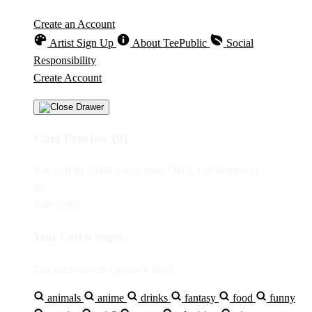
Create an Account
Artist Sign Up
About TeePublic
Social
Responsibility
Create Account
Cart Preview (0)
You're
IDR 5,000
Away from
FREE US Shipping!
$0
IDR 5,000
Your Cart is empty...
Discover something you'll love!
animals
anime
drinks
fantasy
food
funny