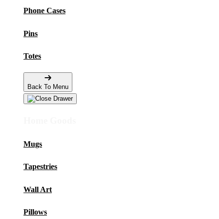
Phone Cases
Pins
Totes
Back To Menu
Home Goods
Mugs
Tapestries
Wall Art
Pillows