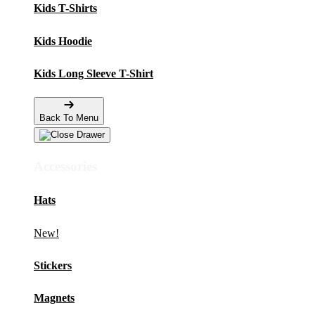
Kids T-Shirts
Kids Hoodie
Kids Long Sleeve T-Shirt
Back To Menu
Accessories
Hats
New!
Stickers
Magnets