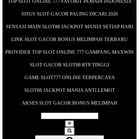
TOP SLOT ONLINE 777 FAVORIT PEMAIN INDONESIA
SITUS SLOT GACOR PALING DICARI 2026
SENSASI MAIN SLOT88 JACKPOT MANIA SETIAP HARI
LINK SLOT GACOR BONUS MELIMPAH TERBARU
PROVIDER TOP SLOT ONLINE 777 GAMPANG MAXWIN
SLOT GACOR SLOT88 RTP TINGGI
GAME SLOT777 ONLINE TERPERCAYA
SLOT88 JACKPOT MANIA ANTI LEMOT
AKSES SLOT GACOR BONUS MELIMPAH