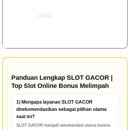
dengan akumulasi hadiah progresif yang transparan. Tidak
hanya itu, optimalisasi sistem juga mencakup stabilitas server
untuk kategori
slot777
, guna memastikan setiap putaran
berjalan adil, responsif, serta didukung oleh distribusi program
bonus melimpah dan layanan operasional nonstop 24 jam
penuh setiap harinya.
Panduan Lengkap SLOT GACOR |
Top Slot Online Bonus Melimpah
1) Mengapa layanan SLOT GACOR
direkomendasikan sebagai pilihan utama
saat ini?
SLOT GACOR menjadi rekomendasi utama karena