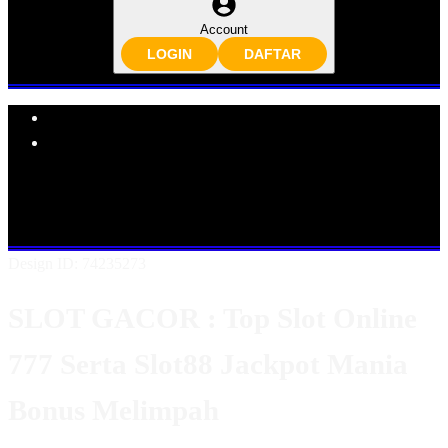
Account
LOGIN
DAFTAR
Explore Categories
Popular Products
Shop All Designs
SLOT GACOR
SLOT ONLINE
SLOT777
SLOT88
SLOT GACOR ONLINE
SLOT GACOR MANIA
SLOT GACOR JACKPOT
Design ID: 74235273
SLOT GACOR : Top Slot Online
777 Serta Slot88 Jackpot Mania
Bonus Melimpah