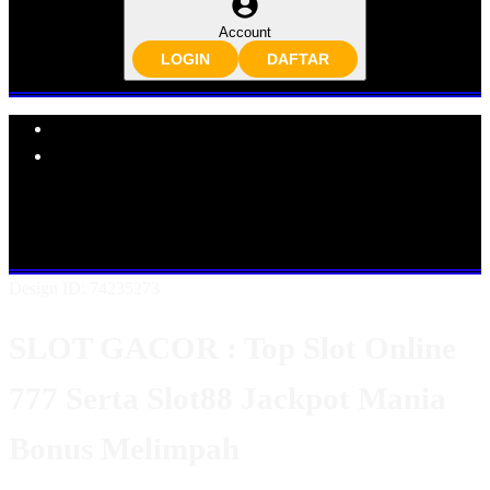
Account
LOGIN
DAFTAR
Explore Categories
Popular Products
Shop All Designs
SLOT GACOR
SLOT ONLINE
SLOT777
SLOT88
SLOT GACOR ONLINE
SLOT GACOR MANIA
SLOT GACOR JACKPOT
Design ID: 74235273
SLOT GACOR : Top Slot Online
777 Serta Slot88 Jackpot Mania
Bonus Melimpah