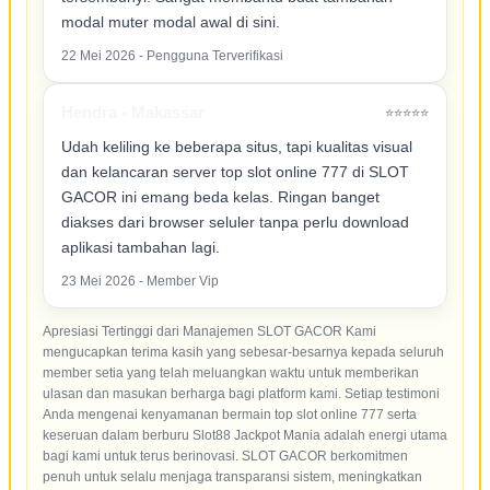
modal muter modal awal di sini.
22 Mei 2026 - Pengguna Terverifikasi
Hendra - Makassar
⭐⭐⭐⭐⭐
Udah keliling ke beberapa situs, tapi kualitas visual
dan kelancaran server top slot online 777 di SLOT
GACOR ini emang beda kelas. Ringan banget
diakses dari browser seluler tanpa perlu download
aplikasi tambahan lagi.
23 Mei 2026 - Member Vip
Apresiasi Tertinggi dari Manajemen SLOT GACOR Kami
mengucapkan terima kasih yang sebesar-besarnya kepada seluruh
member setia yang telah meluangkan waktu untuk memberikan
ulasan dan masukan berharga bagi platform kami. Setiap testimoni
Anda mengenai kenyamanan bermain top slot online 777 serta
keseruan dalam berburu Slot88 Jackpot Mania adalah energi utama
bagi kami untuk terus berinovasi. SLOT GACOR berkomitmen
penuh untuk selalu menjaga transparansi sistem, meningkatkan