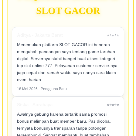
SLOT GACOR
Aditya - Jakarta Barat
⭐⭐⭐⭐⭐
Menemukan platform SLOT GACOR ini beneran
mengubah pandangan saya tentang game taruhan
digital. Servernya stabil banget buat akses kategori
top slot online 777. Pelayanan customer service-nya
juga cepat dan ramah waktu saya nanya cara klaim
event harian.
18 Mei 2026 - Pengguna Baru
Siska - Surabaya
⭐⭐⭐⭐⭐
Awalnya gabung karena tertarik sama promosi
bonus melimpah buat member baru. Pas dicoba,
ternyata bonusnya transparan tanpa potongan
tersembunyi. Sangat membantu buat tambahan