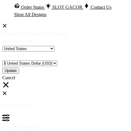
Order Status
SLOT GACOR
Contact Us
Shop All Designs
Update Your Browsing Preferences
Shipping Country:
Currency:
Cancel
Katie:
5'10"
160
Select your person: