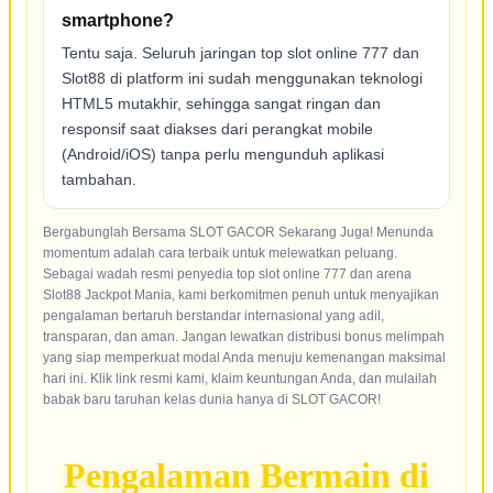
smartphone?
Tentu saja. Seluruh jaringan top slot online 777 dan
Slot88 di platform ini sudah menggunakan teknologi
HTML5 mutakhir, sehingga sangat ringan dan
responsif saat diakses dari perangkat mobile
(Android/iOS) tanpa perlu mengunduh aplikasi
tambahan.
Bergabunglah Bersama SLOT GACOR Sekarang Juga! Menunda
momentum adalah cara terbaik untuk melewatkan peluang.
Sebagai wadah resmi penyedia top slot online 777 dan arena
Slot88 Jackpot Mania, kami berkomitmen penuh untuk menyajikan
pengalaman bertaruh berstandar internasional yang adil,
transparan, dan aman. Jangan lewatkan distribusi bonus melimpah
yang siap memperkuat modal Anda menuju kemenangan maksimal
hari ini. Klik link resmi kami, klaim keuntungan Anda, dan mulailah
babak baru taruhan kelas dunia hanya di SLOT GACOR!
Pengalaman Bermain di