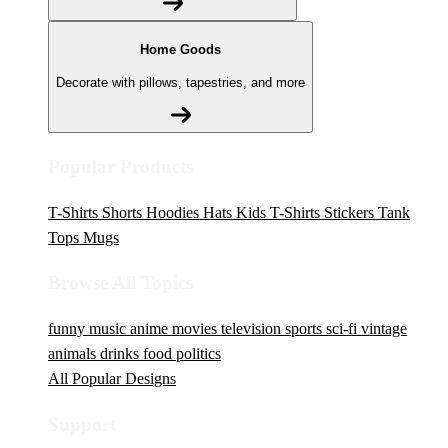
Home Goods
Decorate with pillows, tapestries, and more
Popular Products
T-Shirts
Shorts
Hoodies
Hats
Kids T-Shirts
Stickers
Tank
Tops
Mugs
Browse All Topics
funny
music
anime
movies
television
sports
sci-fi
vintage
animals
drinks
food
politics
All Popular Designs
Support