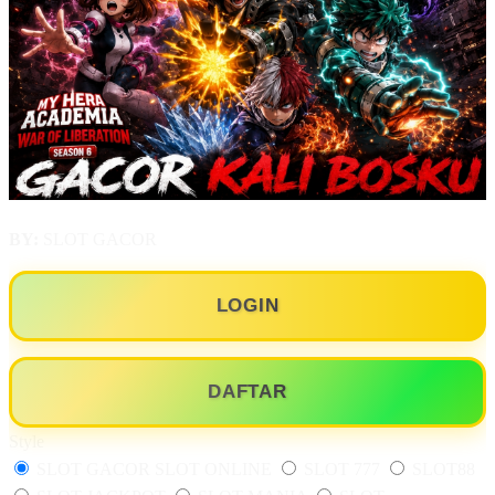
BY:
SLOT GACOR
LOGIN
DAFTAR
Style
SLOT GACOR
SLOT ONLINE
SLOT 777
SLOT88