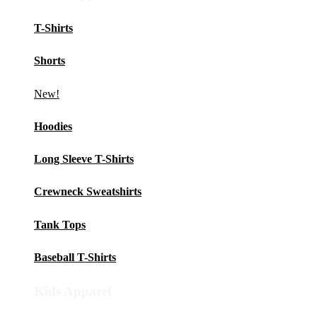
T-Shirts
Shorts
New!
Hoodies
Long Sleeve T-Shirts
Crewneck Sweatshirts
Tank Tops
Baseball T-Shirts
Kids Apparel