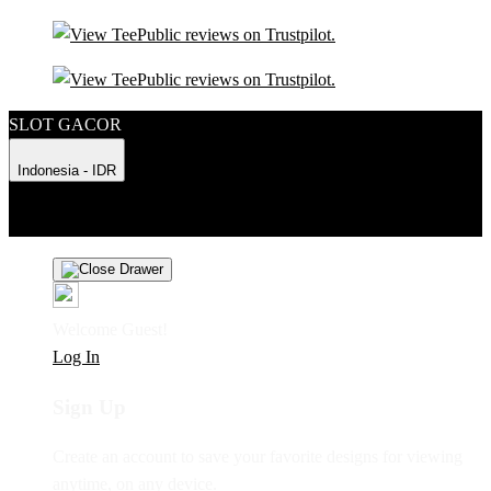
SLOT GACOR
Indonesia - IDR
Product Safety
Intellectual Property Policy
CA: Do Not Sell My
Personal Information
Privacy Policy
Terms
Welcome Guest!
Log In
Sign Up
Create an account to save your favorite designs for viewing
anytime, on any device.