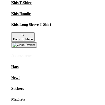
Kids T-Shirts
Kids Hoodie
Kids Long Sleeve T-Shirt
Back To Menu
Accessories
Hats
New!
Stickers
Magnets