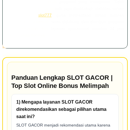
dengan akumulasi hadiah progresif yang transparan. Tidak
hanya itu, optimalisasi sistem juga mencakup stabilitas server
untuk kategori
slot777
, guna memastikan setiap putaran
berjalan adil, responsif, serta didukung oleh distribusi program
bonus melimpah dan layanan operasional nonstop 24 jam
penuh setiap harinya.
Panduan Lengkap SLOT GACOR |
Top Slot Online Bonus Melimpah
1) Mengapa layanan SLOT GACOR
direkomendasikan sebagai pilihan utama
saat ini?
SLOT GACOR menjadi rekomendasi utama karena