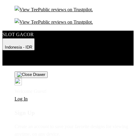
SLOT GACOR
Indonesia - IDR
Product Safety
Intellectual Property Policy
CA: Do Not Sell My
Personal Information
Privacy Policy
Terms
Welcome Guest!
Log In
Sign Up
Create an account to save your favorite designs for viewing
anytime, on any device.