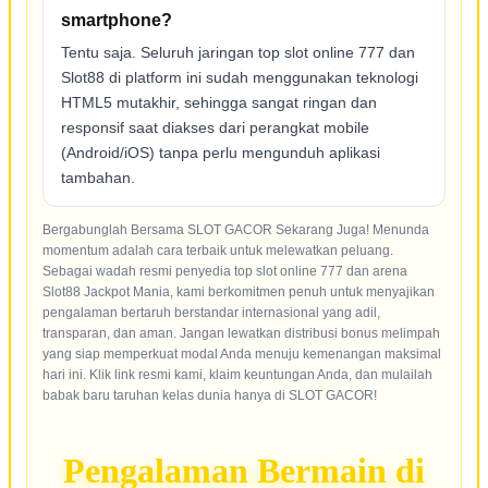
smartphone?
Tentu saja. Seluruh jaringan top slot online 777 dan
Slot88 di platform ini sudah menggunakan teknologi
HTML5 mutakhir, sehingga sangat ringan dan
responsif saat diakses dari perangkat mobile
(Android/iOS) tanpa perlu mengunduh aplikasi
tambahan.
Bergabunglah Bersama SLOT GACOR Sekarang Juga! Menunda
momentum adalah cara terbaik untuk melewatkan peluang.
Sebagai wadah resmi penyedia top slot online 777 dan arena
Slot88 Jackpot Mania, kami berkomitmen penuh untuk menyajikan
pengalaman bertaruh berstandar internasional yang adil,
transparan, dan aman. Jangan lewatkan distribusi bonus melimpah
yang siap memperkuat modal Anda menuju kemenangan maksimal
hari ini. Klik link resmi kami, klaim keuntungan Anda, dan mulailah
babak baru taruhan kelas dunia hanya di SLOT GACOR!
Pengalaman Bermain di