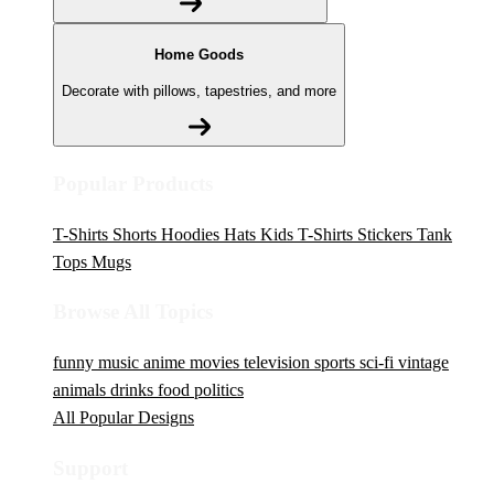
Home Goods
Decorate with pillows, tapestries, and more
Popular Products
T-Shirts
Shorts
Hoodies
Hats
Kids T-Shirts
Stickers
Tank
Tops
Mugs
Browse All Topics
funny
music
anime
movies
television
sports
sci-fi
vintage
animals
drinks
food
politics
All Popular Designs
Support