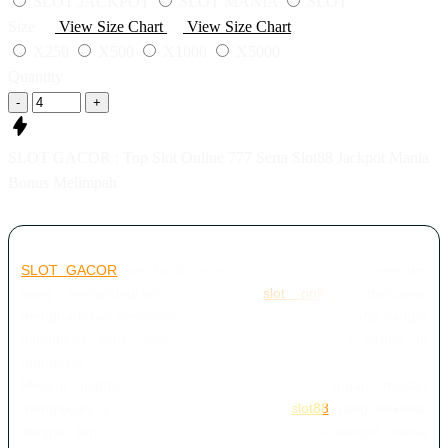
SLOT JACKPOT
SLOT MANIA
SLOT
Size
View Size Chart
View Size Chart
X250
X500
X1000
X5000
Quantity
-
+
SLOT GACOR : Top Slot Online 777 Serta Slot88 Jackpot Mania
Bonus Melimpah
SLOT GACOR
kini hadir sebagai ekosistem digital premium
yang mengintegrasikan jaringan
slot online
terpercaya,
menghadirkan pengalaman bertaruh tingkat tinggi yang sangat
dinantikan oleh para peminat industri hiburan virtual di
Indonesia.
Melalui platform resmi ini, Anda dapat dengan mudah
mengakses variasi game ikonik seperti
slot88
yang terkenal
dengan turnamen eksklusif bertajuk kompetisi jackpot mania