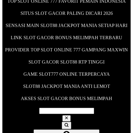
TOP SLOT ONLINE 777 FAVORIT PEMAIN INDONESIA
SITUS SLOT GACOR PALING DICARI 2026
SENSASI MAIN SLOT88 JACKPOT MANIA SETIAP HARI
LINK SLOT GACOR BONUS MELIMPAH TERBARU
PROVIDER TOP SLOT ONLINE 777 GAMPANG MAXWIN
SLOT GACOR SLOT88 RTP TINGGI
GAME SLOT777 ONLINE TERPERCAYA
SLOT88 JACKPOT MANIA ANTI LEMOT
AKSES SLOT GACOR BONUS MELIMPAH