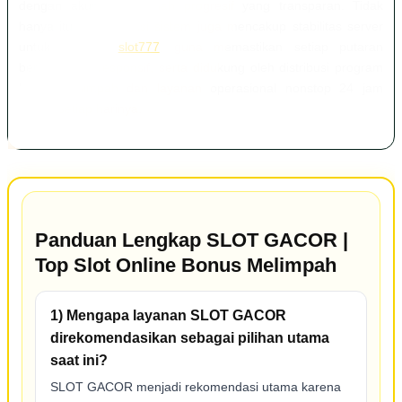
dengan akumulasi hadiah progresif yang transparan. Tidak
hanya itu, optimalisasi sistem juga mencakup stabilitas server
untuk kategori
slot777
, guna memastikan setiap putaran
berjalan adil, responsif, serta didukung oleh distribusi program
bonus melimpah dan layanan operasional nonstop 24 jam
penuh setiap harinya.
Panduan Lengkap SLOT GACOR |
Top Slot Online Bonus Melimpah
1) Mengapa layanan SLOT GACOR
direkomendasikan sebagai pilihan utama
saat ini?
SLOT GACOR menjadi rekomendasi utama karena