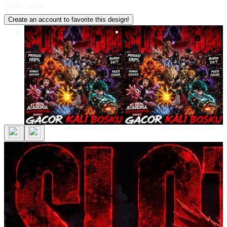
I
IDR 5,000
Create an account to favorite this design!