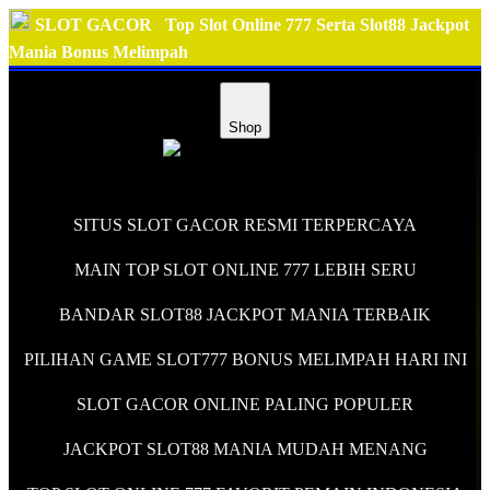
SLOT GACOR
Top Slot Online 777 Serta Slot88 Jackpot
Mania Bonus Melimpah
Shop
SITUS SLOT GACOR RESMI TERPERCAYA
MAIN TOP SLOT ONLINE 777 LEBIH SERU
BANDAR SLOT88 JACKPOT MANIA TERBAIK
PILIHAN GAME SLOT777 BONUS MELIMPAH HARI INI
SLOT GACOR ONLINE PALING POPULER
JACKPOT SLOT88 MANIA MUDAH MENANG