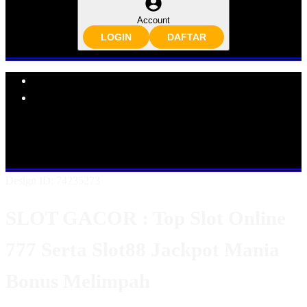
Account
LOGIN
DAFTAR
Explore Categories
Popular Products
Shop All Designs
SLOT GACOR
SLOT ONLINE
SLOT777
SLOT88
SLOT GACOR ONLINE
SLOT GACOR MANIA
SLOT GACOR JACKPOT
Design ID: 74235273
SLOT GACOR : Top Slot Online
777 Serta Slot88 Jackpot Mania
Bonus Melimpah