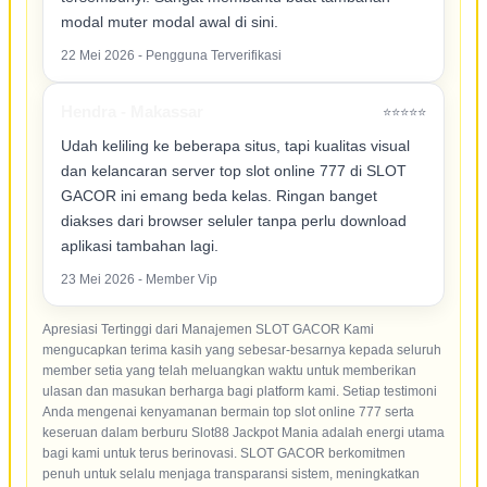
modal muter modal awal di sini.
22 Mei 2026 - Pengguna Terverifikasi
Hendra - Makassar
⭐⭐⭐⭐⭐
Udah keliling ke beberapa situs, tapi kualitas visual
dan kelancaran server top slot online 777 di SLOT
GACOR ini emang beda kelas. Ringan banget
diakses dari browser seluler tanpa perlu download
aplikasi tambahan lagi.
23 Mei 2026 - Member Vip
Apresiasi Tertinggi dari Manajemen SLOT GACOR Kami
mengucapkan terima kasih yang sebesar-besarnya kepada seluruh
member setia yang telah meluangkan waktu untuk memberikan
ulasan dan masukan berharga bagi platform kami. Setiap testimoni
Anda mengenai kenyamanan bermain top slot online 777 serta
keseruan dalam berburu Slot88 Jackpot Mania adalah energi utama
bagi kami untuk terus berinovasi. SLOT GACOR berkomitmen
penuh untuk selalu menjaga transparansi sistem, meningkatkan