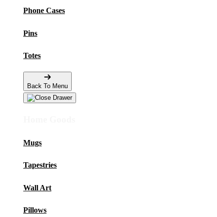
Phone Cases
Pins
Totes
Back To Menu
Home Goods
Mugs
Tapestries
Wall Art
Pillows