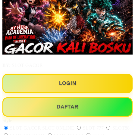
BY:
SLOT GACOR
LOGIN
DAFTAR
Style
SLOT GACOR
SLOT ONLINE
SLOT 777
SLOT88