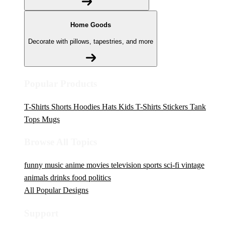
Home Goods
Decorate with pillows, tapestries, and more
Popular Products
T-Shirts
Shorts
Hoodies
Hats
Kids T-Shirts
Stickers
Tank
Tops
Mugs
Browse All Topics
funny
music
anime
movies
television
sports
sci-fi
vintage
animals
drinks
food
politics
All Popular Designs
Support