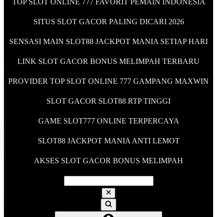
TOP SLOT ONLINE 777 FAVORIT PEMAIN INDONESIA
SITUS SLOT GACOR PALING DICARI 2026
SENSASI MAIN SLOT88 JACKPOT MANIA SETIAP HARI
LINK SLOT GACOR BONUS MELIMPAH TERBARU
PROVIDER TOP SLOT ONLINE 777 GAMPANG MAXWIN
SLOT GACOR SLOT88 RTP TINGGI
GAME SLOT777 ONLINE TERPERCAYA
SLOT88 JACKPOT MANIA ANTI LEMOT
AKSES SLOT GACOR BONUS MELIMPAH