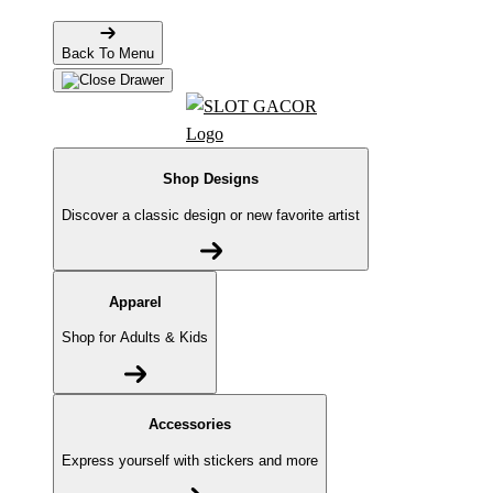
Back To Menu
Shop Designs
Discover a classic design or new favorite artist
Apparel
Shop for Adults & Kids
Accessories
Express yourself with stickers and more