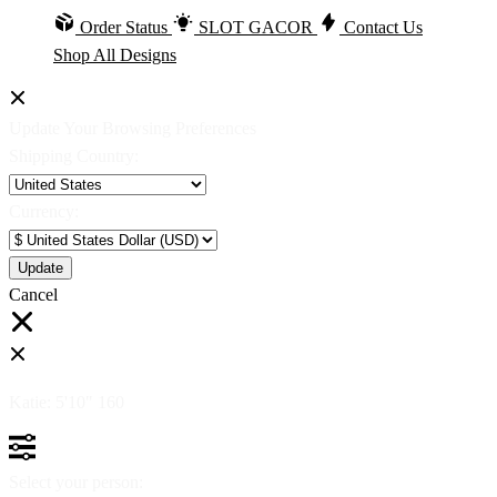
Order Status
SLOT GACOR
Contact Us
Shop All Designs
Update Your Browsing Preferences
Shipping Country:
Currency:
Cancel
Katie:
5'10"
160
Select your person: