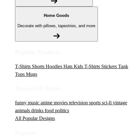
Home Goods
Decorate with pillows, tapestries, and more
Popular Products
T-Shirts
Shorts
Hoodies
Hats
Kids T-Shirts
Stickers
Tank
Tops
Mugs
Browse All Topics
funny
music
anime
movies
television
sports
sci-fi
vintage
animals
drinks
food
politics
All Popular Designs
Support