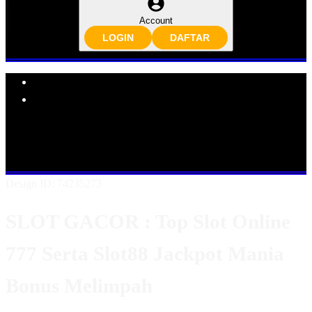
Account
LOGIN
DAFTAR
Explore Categories
Popular Products
Shop All Designs
SLOT GACOR
SLOT ONLINE
SLOT777
SLOT88
SLOT GACOR ONLINE
SLOT GACOR MANIA
SLOT GACOR JACKPOT
Design ID: 74235273
SLOT GACOR : Top Slot Online
777 Serta Slot88 Jackpot Mania
Bonus Melimpah