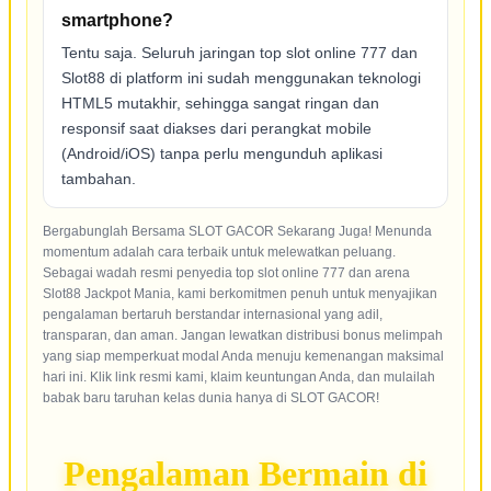
smartphone?
Tentu saja. Seluruh jaringan top slot online 777 dan
Slot88 di platform ini sudah menggunakan teknologi
HTML5 mutakhir, sehingga sangat ringan dan
responsif saat diakses dari perangkat mobile
(Android/iOS) tanpa perlu mengunduh aplikasi
tambahan.
Bergabunglah Bersama SLOT GACOR Sekarang Juga! Menunda
momentum adalah cara terbaik untuk melewatkan peluang.
Sebagai wadah resmi penyedia top slot online 777 dan arena
Slot88 Jackpot Mania, kami berkomitmen penuh untuk menyajikan
pengalaman bertaruh berstandar internasional yang adil,
transparan, dan aman. Jangan lewatkan distribusi bonus melimpah
yang siap memperkuat modal Anda menuju kemenangan maksimal
hari ini. Klik link resmi kami, klaim keuntungan Anda, dan mulailah
babak baru taruhan kelas dunia hanya di SLOT GACOR!
Pengalaman Bermain di