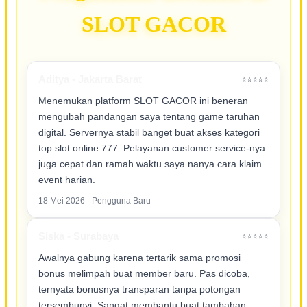
SLOT GACOR
Aditya - Jakarta Barat
⭐⭐⭐⭐⭐
Menemukan platform SLOT GACOR ini beneran
mengubah pandangan saya tentang game taruhan
digital. Servernya stabil banget buat akses kategori
top slot online 777. Pelayanan customer service-nya
juga cepat dan ramah waktu saya nanya cara klaim
event harian.
18 Mei 2026 - Pengguna Baru
Siska - Surabaya
⭐⭐⭐⭐⭐
Awalnya gabung karena tertarik sama promosi
bonus melimpah buat member baru. Pas dicoba,
ternyata bonusnya transparan tanpa potongan
tersembunyi. Sangat membantu buat tambahan