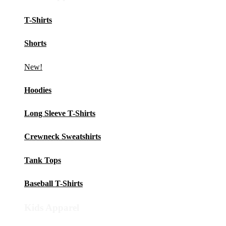
T-Shirts
Shorts
New!
Hoodies
Long Sleeve T-Shirts
Crewneck Sweatshirts
Tank Tops
Baseball T-Shirts
Kids Apparel