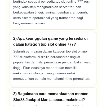
bertindak sebagai penyedia top slot online 777 resmi
yang konsisten menghadirkan server taruhan
berkecepatan tinggi, jaminan pembayaran penuh,
serta sistem operasional yang transparan bagi
kenyamanan pemain.
2) Apa keunggulan game yang tersedia di
dalam kategori top slot online 777?
Seluruh permainan dalam kategori top slot online
777 di platform ini dipilih berdasarkan tingkat
popularitas dan nilai persentase pengembalian yang
tinggi. Fitur visualnya modern dan memiliki
mekanisme gulungan yang dinamis untuk
memudahkan pemain memahami ritme permainan.
3) Bagaimana cara memanfaatkan momen
Slot88 Jackpot Mania secara maksimal?