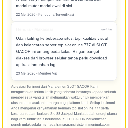
modal muter modal awal di sini.
22 Mei 2026 - Pengguna Terverifikasi
Hendra - Makassar
⭐⭐⭐⭐⭐
Udah keliling ke beberapa situs, tapi kualitas visual
dan kelancaran server top slot online 777 di SLOT
GACOR ini emang beda kelas. Ringan banget
diakses dari browser seluler tanpa perlu download
aplikasi tambahan lagi.
23 Mei 2026 - Member Vip
Apresiasi Tertinggi dari Manajemen SLOT GACOR Kami
mengucapkan terima kasih yang sebesar-besarnya kepada seluruh
member setia yang telah meluangkan waktu untuk memberikan
ulasan dan masukan berharga bagi platform kami. Setiap testimoni
Anda mengenai kenyamanan bermain top slot online 777 serta
keseruan dalam berburu Slot88 Jackpot Mania adalah energi utama
bagi kami untuk terus berinovasi. SLOT GACOR berkomitmen
penuh untuk selalu menjaga transparansi sistem, meningkatkan