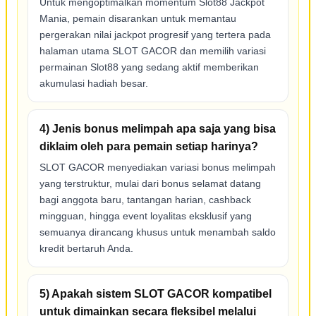
Untuk mengoptimalkan momentum Slot88 Jackpot
Mania, pemain disarankan untuk memantau
pergerakan nilai jackpot progresif yang tertera pada
halaman utama SLOT GACOR dan memilih variasi
permainan Slot88 yang sedang aktif memberikan
akumulasi hadiah besar.
4) Jenis bonus melimpah apa saja yang bisa
diklaim oleh para pemain setiap harinya?
SLOT GACOR menyediakan variasi bonus melimpah
yang terstruktur, mulai dari bonus selamat datang
bagi anggota baru, tantangan harian, cashback
mingguan, hingga event loyalitas eksklusif yang
semuanya dirancang khusus untuk menambah saldo
kredit bertaruh Anda.
5) Apakah sistem SLOT GACOR kompatibel
untuk dimainkan secara fleksibel melalui