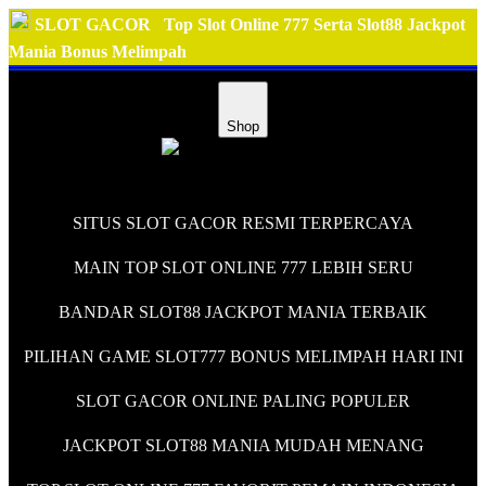
SLOT GACOR
Top Slot Online 777 Serta Slot88 Jackpot
Mania Bonus Melimpah
Shop
SITUS SLOT GACOR RESMI TERPERCAYA
MAIN TOP SLOT ONLINE 777 LEBIH SERU
BANDAR SLOT88 JACKPOT MANIA TERBAIK
PILIHAN GAME SLOT777 BONUS MELIMPAH HARI INI
SLOT GACOR ONLINE PALING POPULER
JACKPOT SLOT88 MANIA MUDAH MENANG