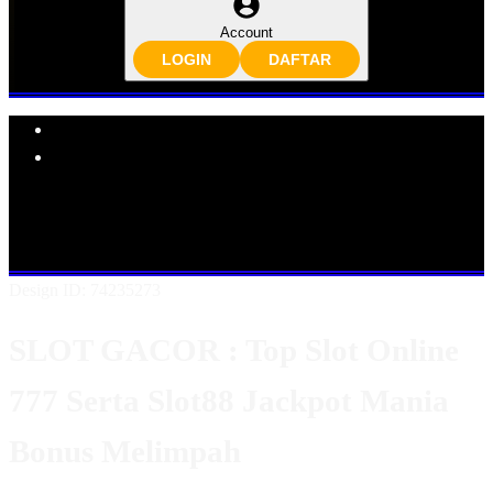
Account
LOGIN
DAFTAR
Explore Categories
Popular Products
Shop All Designs
SLOT GACOR
SLOT ONLINE
SLOT777
SLOT88
SLOT GACOR ONLINE
SLOT GACOR MANIA
SLOT GACOR JACKPOT
Design ID: 74235273
SLOT GACOR : Top Slot Online
777 Serta Slot88 Jackpot Mania
Bonus Melimpah