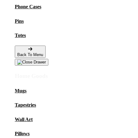
Phone Cases
Pins
Totes
Back To Menu
Home Goods
Mugs
Tapestries
Wall Art
Pillows