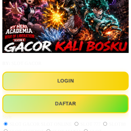
BY:
SLOT GACOR
LOGIN
DAFTAR
Style
SLOT GACOR
SLOT ONLINE
SLOT 777
SLOT88