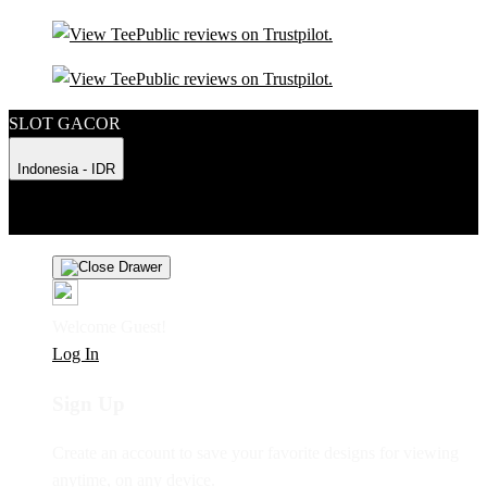
SLOT GACOR
Indonesia - IDR
Product Safety
Intellectual Property Policy
CA: Do Not Sell My
Personal Information
Privacy Policy
Terms
Welcome Guest!
Log In
Sign Up
Create an account to save your favorite designs for viewing
anytime, on any device.