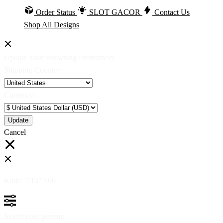
Order Status
SLOT GACOR
Contact Us
Shop All Designs
Update Your Browsing Preferences
Shipping Country:
Currency:
Cancel
Katie:
5'10"
160
Select your person: