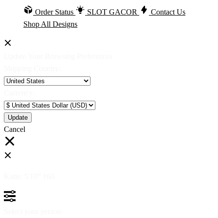
Order Status
SLOT GACOR
Contact Us
Shop All Designs
Update Your Browsing Preferences
Shipping Country:
Currency:
Cancel
Katie:
5'10"
160
Select your person: