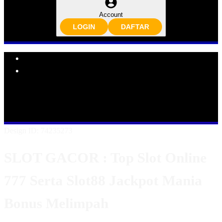
Account
LOGIN
DAFTAR
Explore Categories
Popular Products
Shop All Designs
SLOT GACOR
SLOT ONLINE
SLOT777
SLOT88
SLOT GACOR ONLINE
SLOT GACOR MANIA
SLOT GACOR JACKPOT
Design ID: 74235273
SLOT GACOR : Top Slot Online
777 Serta Slot88 Jackpot Mania
Bonus Melimpah