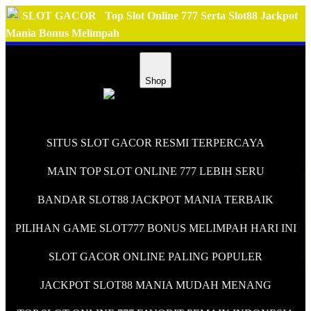
SLOT GACOR
Top Slot Online 777 Serta Slot88 Jackpot
Mania Bonus Melimpah
Shop
SITUS SLOT GACOR RESMI TERPERCAYA
MAIN TOP SLOT ONLINE 777 LEBIH SERU
BANDAR SLOT88 JACKPOT MANIA TERBAIK
PILIHAN GAME SLOT777 BONUS MELIMPAH HARI INI
SLOT GACOR ONLINE PALING POPULER
JACKPOT SLOT88 MANIA MUDAH MENANG