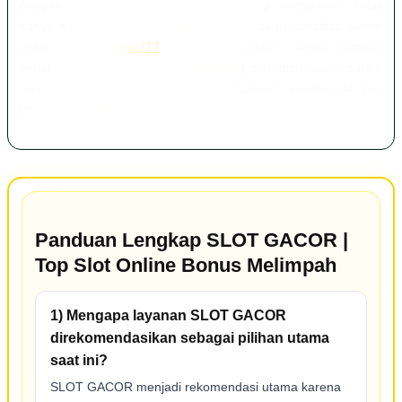
dengan akumulasi hadiah progresif yang transparan. Tidak
hanya itu, optimalisasi sistem juga mencakup stabilitas server
untuk kategori
slot777
, guna memastikan setiap putaran
berjalan adil, responsif, serta didukung oleh distribusi program
bonus melimpah dan layanan operasional nonstop 24 jam
penuh setiap harinya.
Panduan Lengkap SLOT GACOR |
Top Slot Online Bonus Melimpah
1) Mengapa layanan SLOT GACOR
direkomendasikan sebagai pilihan utama
saat ini?
SLOT GACOR menjadi rekomendasi utama karena