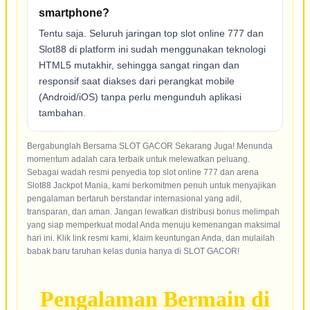
smartphone?
Tentu saja. Seluruh jaringan top slot online 777 dan
Slot88 di platform ini sudah menggunakan teknologi
HTML5 mutakhir, sehingga sangat ringan dan
responsif saat diakses dari perangkat mobile
(Android/iOS) tanpa perlu mengunduh aplikasi
tambahan.
Bergabunglah Bersama SLOT GACOR Sekarang Juga! Menunda
momentum adalah cara terbaik untuk melewatkan peluang.
Sebagai wadah resmi penyedia top slot online 777 dan arena
Slot88 Jackpot Mania, kami berkomitmen penuh untuk menyajikan
pengalaman bertaruh berstandar internasional yang adil,
transparan, dan aman. Jangan lewatkan distribusi bonus melimpah
yang siap memperkuat modal Anda menuju kemenangan maksimal
hari ini. Klik link resmi kami, klaim keuntungan Anda, dan mulailah
babak baru taruhan kelas dunia hanya di SLOT GACOR!
Pengalaman Bermain di