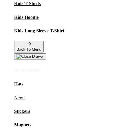
Kids T-Shirts
Kids Hoodie
Kids Long Sleeve T-Shirt
Back To Menu
Accessories
Hats
New!
Stickers
Magnets