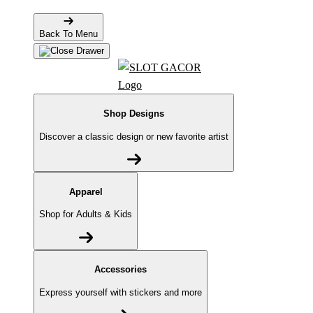
Back To Menu
Shop Designs
Discover a classic design or new favorite artist
Apparel
Shop for Adults & Kids
Accessories
Express yourself with stickers and more