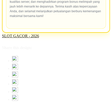
kualitas server, dan menghadirkan program bonus melimpah yang
jauh lebih menarik ke depannya. Terima kasih atas kepercayaan
Anda, dan selamat melanjutkan petualangan berburu kemenangan
maksimal bersama kami!
SLOT GACOR - 2026
Share this design: