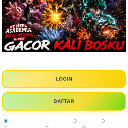
BY:
SLOT GACOR
LOGIN
DAFTAR
Style
SLOT GACOR
SLOT ONLINE
SLOT 777
SLOT88