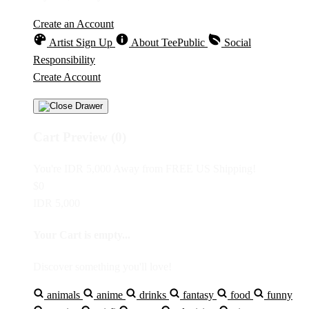
Create an Account
Artist Sign Up
About TeePublic
Social
Responsibility
Create Account
Cart Preview (0)
You're
IDR 5,000
Away from
FREE US Shipping!
$0
IDR 5,000
Your Cart is empty...
Discover something you'll love!
animals
anime
drinks
fantasy
food
funny