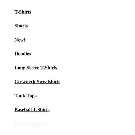
T-Shirts
Shorts
New!
Hoodies
Long Sleeve T-Shirts
Crewneck Sweatshirts
Tank Tops
Baseball T-Shirts
Kids Apparel