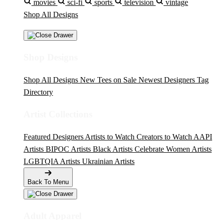
movies
sci-fi
sports
television
vintage
Shop All Designs
Shop Designs
Shop All Designs
New Tees on Sale
Newest Designers
Tag
Directory
Artist Collections
Featured Designers
Artists to Watch
Creators to Watch
AAPI
Artists
BIPOC Artists
Black Artists
Celebrate Women Artists
LGBTQIA Artists
Ukrainian Artists
Back To Menu
Adult Apparel