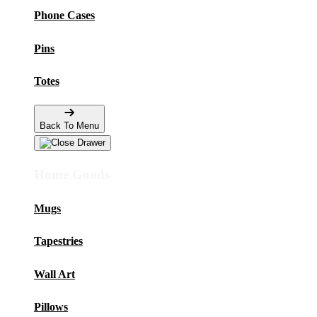
Phone Cases
Pins
Totes
Back To Menu
Home Goods
Mugs
Tapestries
Wall Art
Pillows