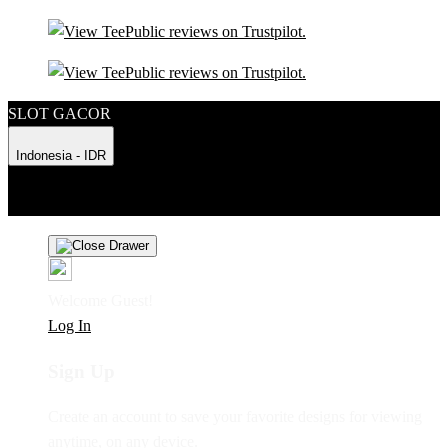
SLOT GACOR
Indonesia - IDR
Product Safety
Intellectual Property Policy
CA: Do Not Sell My
Personal Information
Privacy Policy
Terms
Welcome Guest!
Log In
Sign Up
Create an account to save your favorite designs for viewing
anytime, on any device.