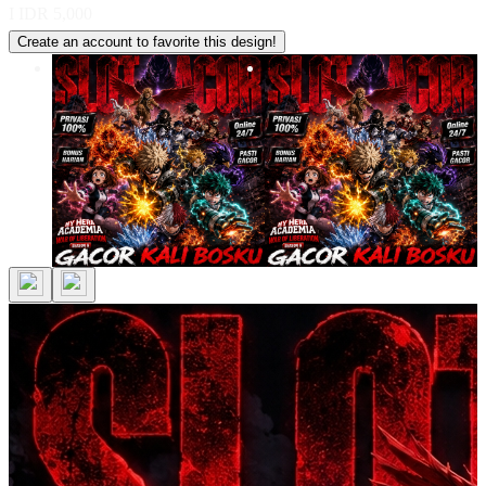
I
IDR 5,000
Create an account to favorite this design!