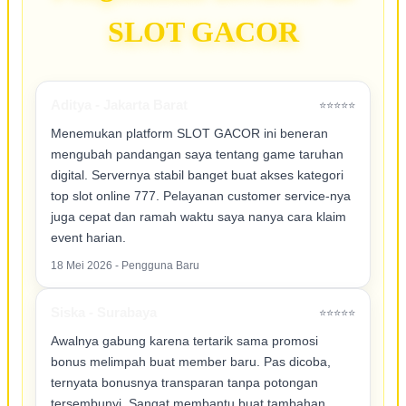
SLOT GACOR
Aditya - Jakarta Barat
⭐⭐⭐⭐⭐
Menemukan platform SLOT GACOR ini beneran
mengubah pandangan saya tentang game taruhan
digital. Servernya stabil banget buat akses kategori
top slot online 777. Pelayanan customer service-nya
juga cepat dan ramah waktu saya nanya cara klaim
event harian.
18 Mei 2026 - Pengguna Baru
Siska - Surabaya
⭐⭐⭐⭐⭐
Awalnya gabung karena tertarik sama promosi
bonus melimpah buat member baru. Pas dicoba,
ternyata bonusnya transparan tanpa potongan
tersembunyi. Sangat membantu buat tambahan