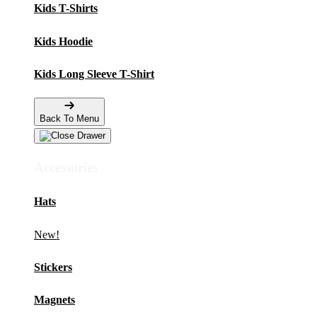
Kids T-Shirts
Kids Hoodie
Kids Long Sleeve T-Shirt
Back To Menu
Accessories
Hats
New!
Stickers
Magnets