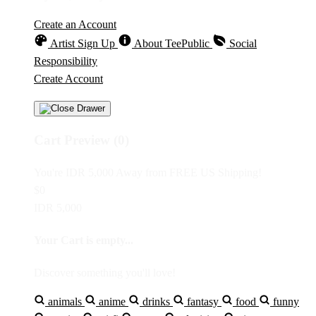
Create an Account
Artist Sign Up
About TeePublic
Social
Responsibility
Create Account
Cart Preview (0)
You're
IDR 5,000
Away from
FREE US Shipping!
$0
IDR 5,000
Your Cart is empty...
Discover something you'll love!
animals
anime
drinks
fantasy
food
funny