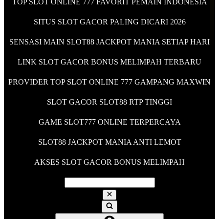
TOP SLOT ONLINE 777 FAVORIT PEMAIN INDONESIA
SITUS SLOT GACOR PALING DICARI 2026
SENSASI MAIN SLOT88 JACKPOT MANIA SETIAP HARI
LINK SLOT GACOR BONUS MELIMPAH TERBARU
PROVIDER TOP SLOT ONLINE 777 GAMPANG MAXWIN
SLOT GACOR SLOT88 RTP TINGGI
GAME SLOT777 ONLINE TERPERCAYA
SLOT88 JACKPOT MANIA ANTI LEMOT
AKSES SLOT GACOR BONUS MELIMPAH