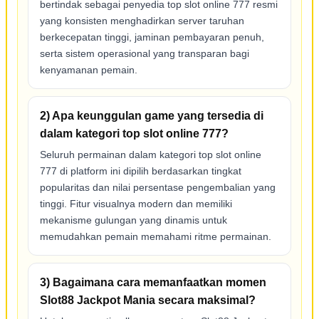
bertindak sebagai penyedia top slot online 777 resmi
yang konsisten menghadirkan server taruhan
berkecepatan tinggi, jaminan pembayaran penuh,
serta sistem operasional yang transparan bagi
kenyamanan pemain.
2) Apa keunggulan game yang tersedia di
dalam kategori top slot online 777?
Seluruh permainan dalam kategori top slot online
777 di platform ini dipilih berdasarkan tingkat
popularitas dan nilai persentase pengembalian yang
tinggi. Fitur visualnya modern dan memiliki
mekanisme gulungan yang dinamis untuk
memudahkan pemain memahami ritme permainan.
3) Bagaimana cara memanfaatkan momen
Slot88 Jackpot Mania secara maksimal?