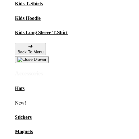
Kids T-Shirts
Kids Hoodie
Kids Long Sleeve T-Shirt
Back To Menu
Accessories
Hats
New!
Stickers
Magnets