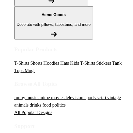
Home Goods
Decorate with pillows, tapestries, and more
Popular Products
T-Shirts
Shorts
Hoodies
Hats
Kids T-Shirts
Stickers
Tank
Tops
Mugs
Browse All Topics
funny
music
anime
movies
television
sports
sci-fi
vintage
animals
drinks
food
politics
All Popular Designs
Support