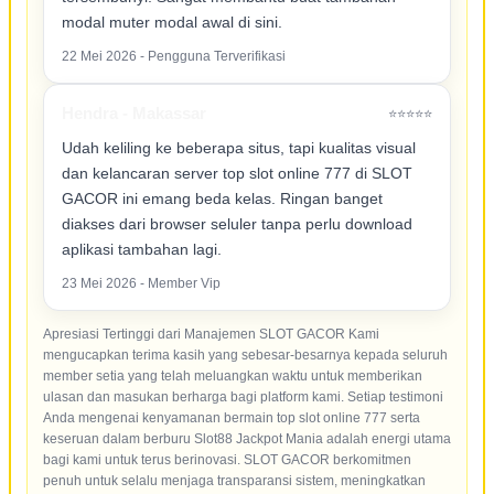
modal muter modal awal di sini.
22 Mei 2026 - Pengguna Terverifikasi
Hendra - Makassar
⭐⭐⭐⭐⭐
Udah keliling ke beberapa situs, tapi kualitas visual
dan kelancaran server top slot online 777 di SLOT
GACOR ini emang beda kelas. Ringan banget
diakses dari browser seluler tanpa perlu download
aplikasi tambahan lagi.
23 Mei 2026 - Member Vip
Apresiasi Tertinggi dari Manajemen SLOT GACOR Kami
mengucapkan terima kasih yang sebesar-besarnya kepada seluruh
member setia yang telah meluangkan waktu untuk memberikan
ulasan dan masukan berharga bagi platform kami. Setiap testimoni
Anda mengenai kenyamanan bermain top slot online 777 serta
keseruan dalam berburu Slot88 Jackpot Mania adalah energi utama
bagi kami untuk terus berinovasi. SLOT GACOR berkomitmen
penuh untuk selalu menjaga transparansi sistem, meningkatkan