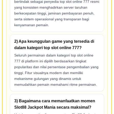
bertindak sebagai penyedia top slot online 777 resmi
yang konsisten menghadirkan server taruhan
berkecepatan tinggi, jaminan pembayaran penuh,
serta sistem operasional yang transparan bagi
kenyamanan pemain.
2) Apa keunggulan game yang tersedia di
dalam kategori top slot online 777?
Seluruh permainan dalam kategori top slot online
777 di platform ini dipilih berdasarkan tingkat
popularitas dan nilai persentase pengembalian yang
tinggi. Fitur visualnya modern dan memiliki
mekanisme gulungan yang dinamis untuk
memudahkan pemain memahami ritme permainan.
3) Bagaimana cara memanfaatkan momen
Slot88 Jackpot Mania secara maksimal?