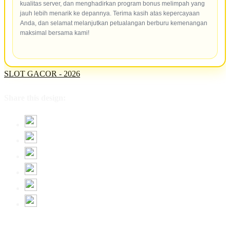
kualitas server, dan menghadirkan program bonus melimpah yang
jauh lebih menarik ke depannya. Terima kasih atas kepercayaan
Anda, dan selamat melanjutkan petualangan berburu kemenangan
maksimal bersama kami!
SLOT GACOR - 2026
Share this design: