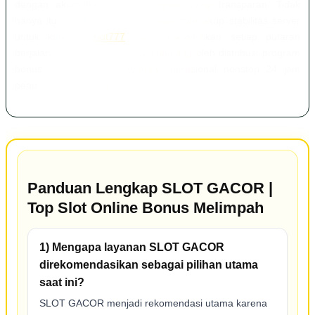
dengan akumulasi hadiah progresif yang transparan. Tidak
hanya itu, optimalisasi sistem juga mencakup stabilitas server
untuk kategori
slot777
, guna memastikan setiap putaran
berjalan adil, responsif, serta didukung oleh distribusi program
bonus melimpah dan layanan operasional nonstop 24 jam
penuh setiap harinya.
Panduan Lengkap SLOT GACOR |
Top Slot Online Bonus Melimpah
1) Mengapa layanan SLOT GACOR
direkomendasikan sebagai pilihan utama
saat ini?
SLOT GACOR menjadi rekomendasi utama karena