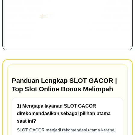
dengan akumulasi hadiah progresif yang transparan. Tidak
hanya itu, optimalisasi sistem juga mencakup stabilitas server
untuk kategori
slot777
, guna memastikan setiap putaran
berjalan adil, responsif, serta didukung oleh distribusi program
bonus melimpah dan layanan operasional nonstop 24 jam
penuh setiap harinya.
Panduan Lengkap SLOT GACOR |
Top Slot Online Bonus Melimpah
1) Mengapa layanan SLOT GACOR
direkomendasikan sebagai pilihan utama
saat ini?
SLOT GACOR menjadi rekomendasi utama karena