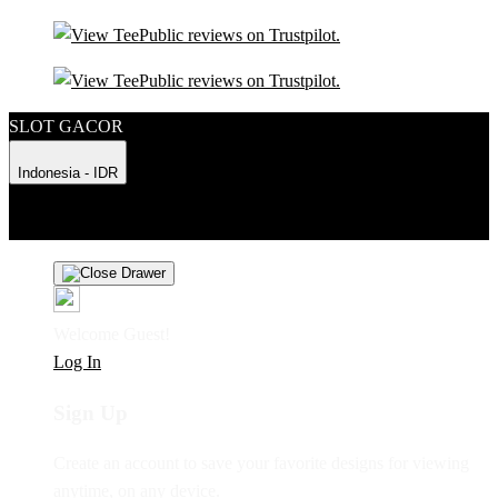
SLOT GACOR
Indonesia - IDR
Product Safety
Intellectual Property Policy
CA: Do Not Sell My
Personal Information
Privacy Policy
Terms
Welcome Guest!
Log In
Sign Up
Create an account to save your favorite designs for viewing
anytime, on any device.