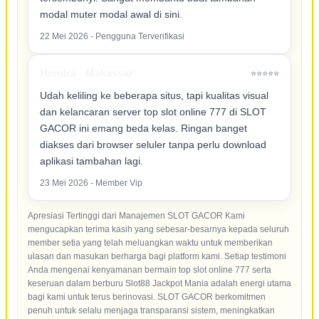
modal muter modal awal di sini.
22 Mei 2026 - Pengguna Terverifikasi
Hendra - Makassar
⭐⭐⭐⭐⭐
Udah keliling ke beberapa situs, tapi kualitas visual
dan kelancaran server top slot online 777 di SLOT
GACOR ini emang beda kelas. Ringan banget
diakses dari browser seluler tanpa perlu download
aplikasi tambahan lagi.
23 Mei 2026 - Member Vip
Apresiasi Tertinggi dari Manajemen SLOT GACOR Kami
mengucapkan terima kasih yang sebesar-besarnya kepada seluruh
member setia yang telah meluangkan waktu untuk memberikan
ulasan dan masukan berharga bagi platform kami. Setiap testimoni
Anda mengenai kenyamanan bermain top slot online 777 serta
keseruan dalam berburu Slot88 Jackpot Mania adalah energi utama
bagi kami untuk terus berinovasi. SLOT GACOR berkomitmen
penuh untuk selalu menjaga transparansi sistem, meningkatkan