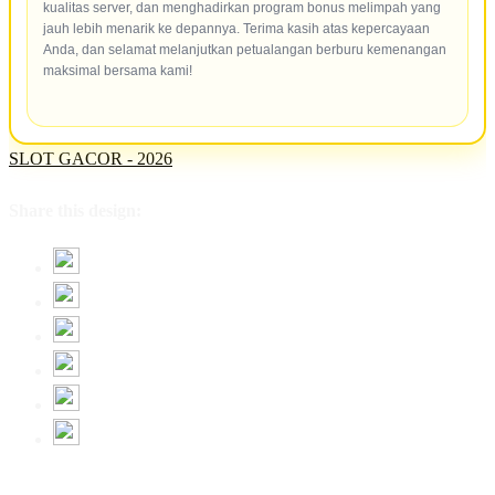
kualitas server, dan menghadirkan program bonus melimpah yang
jauh lebih menarik ke depannya. Terima kasih atas kepercayaan
Anda, dan selamat melanjutkan petualangan berburu kemenangan
maksimal bersama kami!
SLOT GACOR - 2026
Share this design: