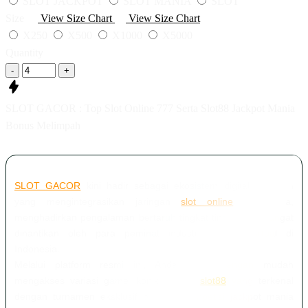
SLOT JACKPOT
SLOT MANIA
SLOT
Size
View Size Chart
View Size Chart
X250
X500
X1000
X5000
Quantity
-
+
SLOT GACOR : Top Slot Online 777 Serta Slot88 Jackpot Mania
Bonus Melimpah
SLOT GACOR
kini hadir sebagai ekosistem digital premium
yang mengintegrasikan jaringan
slot online
terpercaya,
menghadirkan pengalaman bertaruh tingkat tinggi yang sangat
dinantikan oleh para peminat industri hiburan virtual di
Indonesia.
Melalui platform resmi ini, Anda dapat dengan mudah
mengakses variasi game ikonik seperti
slot88
yang terkenal
dengan turnamen eksklusif bertajuk kompetisi jackpot mania