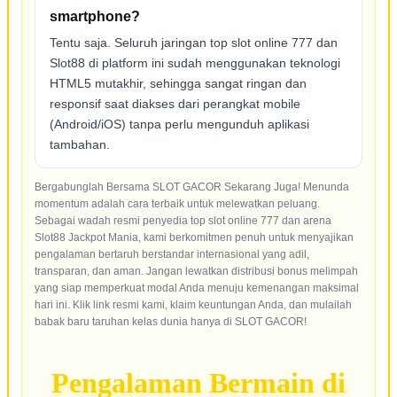
smartphone?
Tentu saja. Seluruh jaringan top slot online 777 dan
Slot88 di platform ini sudah menggunakan teknologi
HTML5 mutakhir, sehingga sangat ringan dan
responsif saat diakses dari perangkat mobile
(Android/iOS) tanpa perlu mengunduh aplikasi
tambahan.
Bergabunglah Bersama SLOT GACOR Sekarang Juga! Menunda
momentum adalah cara terbaik untuk melewatkan peluang.
Sebagai wadah resmi penyedia top slot online 777 dan arena
Slot88 Jackpot Mania, kami berkomitmen penuh untuk menyajikan
pengalaman bertaruh berstandar internasional yang adil,
transparan, dan aman. Jangan lewatkan distribusi bonus melimpah
yang siap memperkuat modal Anda menuju kemenangan maksimal
hari ini. Klik link resmi kami, klaim keuntungan Anda, dan mulailah
babak baru taruhan kelas dunia hanya di SLOT GACOR!
Pengalaman Bermain di