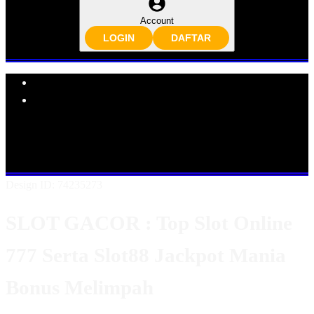
Account
LOGIN
DAFTAR
Explore Categories
Popular Products
Shop All Designs
SLOT GACOR
SLOT ONLINE
SLOT777
SLOT88
SLOT GACOR ONLINE
SLOT GACOR MANIA
SLOT GACOR JACKPOT
Design ID: 74235273
SLOT GACOR : Top Slot Online
777 Serta Slot88 Jackpot Mania
Bonus Melimpah