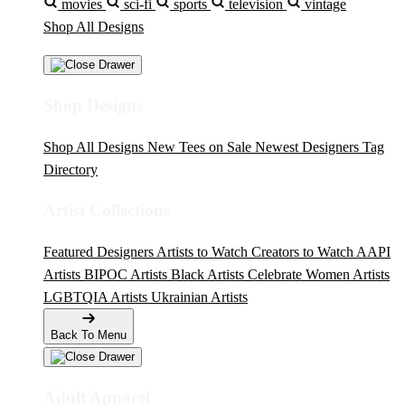
movies
sci-fi
sports
television
vintage
Shop All Designs
Shop Designs
Shop All Designs
New Tees on Sale
Newest Designers
Tag
Directory
Artist Collections
Featured Designers
Artists to Watch
Creators to Watch
AAPI
Artists
BIPOC Artists
Black Artists
Celebrate Women Artists
LGBTQIA Artists
Ukrainian Artists
Back To Menu
Adult Apparel