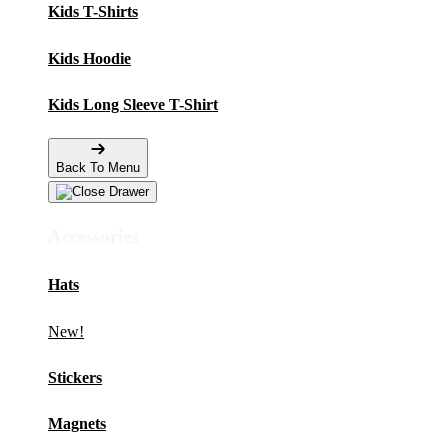
Kids T-Shirts
Kids Hoodie
Kids Long Sleeve T-Shirt
Back To Menu
Accessories
Hats
New!
Stickers
Magnets