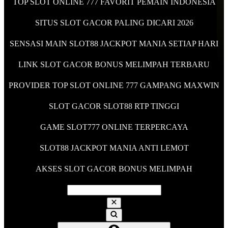
TOP SLOT ONLINE 777 FAVORIT PEMAIN INDONESIA
SITUS SLOT GACOR PALING DICARI 2026
SENSASI MAIN SLOT88 JACKPOT MANIA SETIAP HARI
LINK SLOT GACOR BONUS MELIMPAH TERBARU
PROVIDER TOP SLOT ONLINE 777 GAMPANG MAXWIN
SLOT GACOR SLOT88 RTP TINGGI
GAME SLOT777 ONLINE TERPERCAYA
SLOT88 JACKPOT MANIA ANTI LEMOT
AKSES SLOT GACOR BONUS MELIMPAH