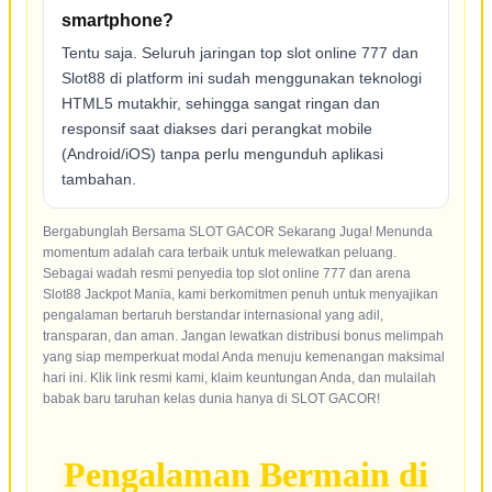
smartphone?
Tentu saja. Seluruh jaringan top slot online 777 dan
Slot88 di platform ini sudah menggunakan teknologi
HTML5 mutakhir, sehingga sangat ringan dan
responsif saat diakses dari perangkat mobile
(Android/iOS) tanpa perlu mengunduh aplikasi
tambahan.
Bergabunglah Bersama SLOT GACOR Sekarang Juga! Menunda
momentum adalah cara terbaik untuk melewatkan peluang.
Sebagai wadah resmi penyedia top slot online 777 dan arena
Slot88 Jackpot Mania, kami berkomitmen penuh untuk menyajikan
pengalaman bertaruh berstandar internasional yang adil,
transparan, dan aman. Jangan lewatkan distribusi bonus melimpah
yang siap memperkuat modal Anda menuju kemenangan maksimal
hari ini. Klik link resmi kami, klaim keuntungan Anda, dan mulailah
babak baru taruhan kelas dunia hanya di SLOT GACOR!
Pengalaman Bermain di