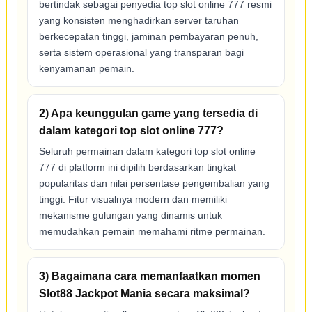
bertindak sebagai penyedia top slot online 777 resmi
yang konsisten menghadirkan server taruhan
berkecepatan tinggi, jaminan pembayaran penuh,
serta sistem operasional yang transparan bagi
kenyamanan pemain.
2) Apa keunggulan game yang tersedia di
dalam kategori top slot online 777?
Seluruh permainan dalam kategori top slot online
777 di platform ini dipilih berdasarkan tingkat
popularitas dan nilai persentase pengembalian yang
tinggi. Fitur visualnya modern dan memiliki
mekanisme gulungan yang dinamis untuk
memudahkan pemain memahami ritme permainan.
3) Bagaimana cara memanfaatkan momen
Slot88 Jackpot Mania secara maksimal?