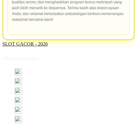
kualitas server, dan menghadirkan program bonus melimpah yang
jauh lebih menarik ke depannya. Terima kasih atas kepercayaan
Anda, dan selamat melanjutkan petualangan berburu kemenangan
maksimal bersama kami!
SLOT GACOR - 2026
Share this design: