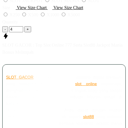
SLOT JACKPOT
SLOT MANIA
SLOT
Size
View Size Chart
View Size Chart
X250
X500
X1000
X5000
Quantity
-
+
SLOT GACOR : Top Slot Online 777 Serta Slot88 Jackpot Mania
Bonus Melimpah
SLOT GACOR
kini hadir sebagai ekosistem digital premium
yang mengintegrasikan jaringan
slot online
terpercaya,
menghadirkan pengalaman bertaruh tingkat tinggi yang sangat
dinantikan oleh para peminat industri hiburan virtual di
Indonesia.
Melalui platform resmi ini, Anda dapat dengan mudah
mengakses variasi game ikonik seperti
slot88
yang terkenal
dengan turnamen eksklusif bertajuk kompetisi jackpot mania