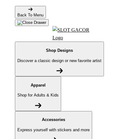
Back To Menu
Shop Designs
Discover a classic design or new favorite artist
Apparel
Shop for Adults & Kids
Accessories
Express yourself with stickers and more